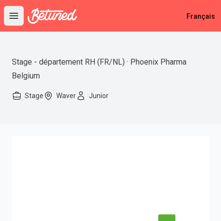
Betuned
Français
Open main menu
Stage - département RH (FR/NL) · Phoenix Pharma
Belgium
Stage
Waver
Junior