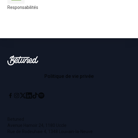
Responsabilités
Footer
Betuned
Politique de vie privée
Instagram
X
Linkedin
Tiktok
Spotify
Facebook
Betuned
Avenue Hamoir 24, 1180 Uccle
Rue de Rodeuhaie 4, 1348 Louvain-la-Neuve