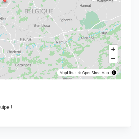
MapLibre
|
© OpenStreetMap
uipe !