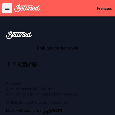
Betuned
Français
Open main menu
Footer
Betuned
Politique de vie privée
Instagram
X
Linkedin
Tiktok
Spotify
Facebook
Betuned
Avenue Hamoir 24, 1180 Uccle
Rue de Rodeuhaie 4, 1348 Louvain-la-Neuve
© 2026 Betuned. Tous droits réservés.
Jobloom
Made with passion by