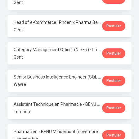
Gent
Head of e-Commerce · Phoenix Pharma Belgium
Postuler
Gent
Category Management Officer (NL/FR) · Phoenix Pharma Belgium
Postuler
Gent
Senior Business Intelligence Engineer (SQL Server / Qlik Sense) · Phoenix Pharma Belgium
Postuler
Wavre
Assistant Technique en Pharmacie - BENU Turnhout Graatakker (Temps partiel) · Phoenix Pharma Belgium
Postuler
Turnhout
Pharmacien - BENU Minderhout (novembre à février 2027) - 33h/semaine · Phoenix Pharma Belgium
Postuler