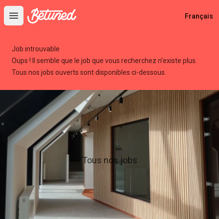
Betuned
Français
Open main menu
Job introuvable
Oups ! Il semble que le job que vous recherchez n'existe plus.
Tous nos jobs ouverts sont disponibles ci-dessous.
Tous nos jobs