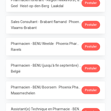
Pharmacien itinérant - Région Wiekevorst, Geel & Veerle-Laakdal · Phoenix Pharma Belgium
Postuler
Geel · Heist-op-den-Berg · Laakdal
Sales Consultant - Brabant flamand · Phoenix Pharma Belgium
Postuler
Vlaams-Brabant
Pharmacien - BENU Weelde · Phoenix Pharma Belgium
Postuler
Ravels
Pharmacien - BENU (jusqu'à fin septembre) - Contrat étudiant · Phoenix Pharma Belgium
Postuler
België
Pharmacien - BENU Boorsem · Phoenix Pharma Belgium
Postuler
Maasmechelen
Assistant(e) Technique en Pharmacie - BENU Blankenberge · Phoenix Pharma Belgium