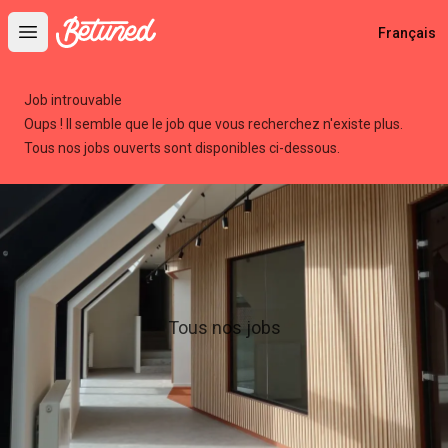
Betuned
Français
Open main menu
Job introuvable
Oups ! Il semble que le job que vous recherchez n'existe plus.
Tous nos jobs ouverts sont disponibles ci-dessous.
Tous nos jobs