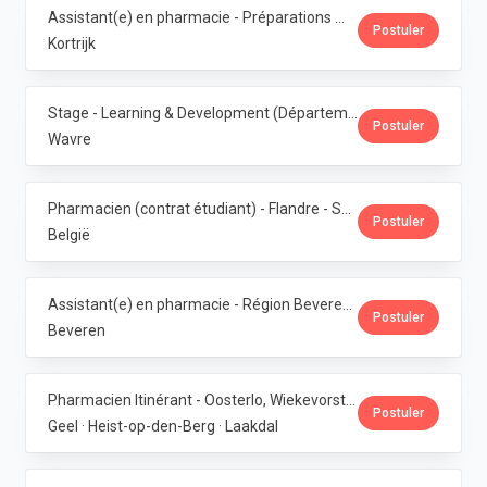
Assistant(e) en pharmacie - Préparations magistrales · Phoenix Pharma Belgium
Postuler
Kortrijk
Stage - Learning & Development (Département RH) · Phoenix Pharma Belgium
Postuler
Wavre
Pharmacien (contrat étudiant) - Flandre - Samedis · Phoenix Pharma Belgium
Postuler
België
Assistant(e) en pharmacie - Région Beveren · Phoenix Pharma Belgium
Postuler
Beveren
Pharmacien Itinérant - Oosterlo, Wiekevorst & Veerle · Phoenix Pharma Belgium
Postuler
Geel · Heist-op-den-Berg · Laakdal