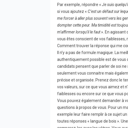
Par exemple, répondre «
Je suis quelqu’
si vous ajoutez «
C’est un défaut sur lequ
me forcer à aller plus souvent vers les g
dompter cette peur. Ma timidité est toujo
m’affirmer lorsqu’il le faut
». En agissant
vous êtes conscient de vos faiblesses,
Comment trouver la réponse qui me co
Il n’y a pas de formule magique. La mei
authentiquement possible est de vous
candidats pensent que parler de soi ne 
seulement vous connaitre mais égaleme
précise et organisée. Prenez donc le t
vos valeurs, sur ce que vous aimez et n’
faiblesses ou encore sur ce que vous p
Vous pouvez également demander à vot
questions à propos de vous. Pour un 
exemple leur faire remplir à ce sujet u
toutes réponses « langue de bois ». Un