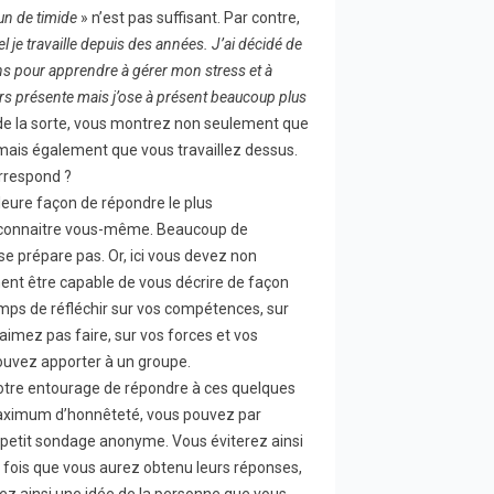
un de timide
» n’est pas suffisant. Par contre,
el je travaille depuis des années. J’ai décidé de
ens pour apprendre à gérer mon stress et à
urs présente mais j’ose à présent beaucoup plus
 de la sorte, vous montrez non seulement que
 mais également que vous travaillez dessus.
rrespond ?
lleure façon de répondre le plus
 connaitre vous-même. Beaucoup de
se prépare pas. Or, ici vous devez non
nt être capable de vous décrire de façon
emps de réfléchir sur vos compétences, sur
aimez pas faire, sur vos forces et vos
ouvez apporter à un groupe.
re entourage de répondre à ces quelques
maximum d’honnêteté, vous pouvez par
n petit sondage anonyme. Vous éviterez ainsi
e fois que vous aurez obtenu leurs réponses,