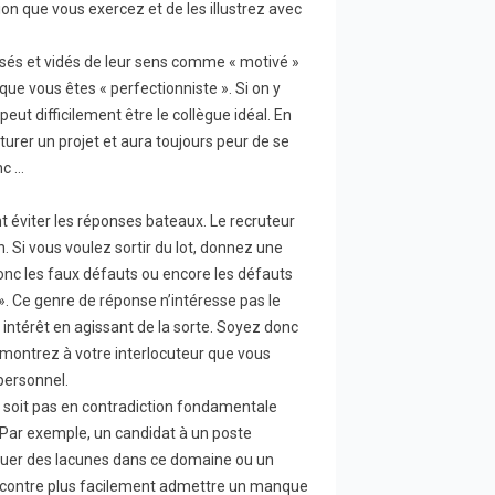
sion que vous exercez et de les illustrez avec
s usés et vidés de leur sens comme « motivé »
 que vous êtes « perfectionniste ». Si on y
eut difficilement être le collègue idéal. En
ôturer un projet et aura toujours peur de se
nc …
 éviter les réponses bateaux. Le recruteur
. Si vous voulez sortir du lot, donnez une
donc les faux défauts ou encore les défauts
». Ce genre de réponse n’intéresse pas le
 intérêt en agissant de la sorte. Soyez donc
montrez à votre interlocuteur que vous
personnel.
e soit pas en contradiction fondamentale
 Par exemple, un candidat à un poste
vouer des lacunes dans ce domaine ou un
r contre plus facilement admettre un manque