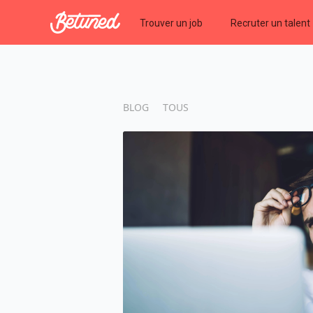
Betuned
Trouver un job
Recruter un talent
BLOG
TOUS