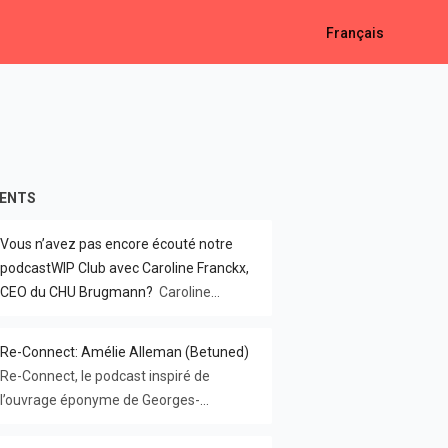
Français
CENTS
Vous n’avez pas encore écouté notre
podcastWIP Club avec Caroline Franckx,
CEO du CHU Brugmann?
Caroline
partage un défi hors norme : 👉
transformer un hôpital en crise 👉
Re-Connect: Amélie Alleman (Betuned)
embarquer 4000 personnes 👉 sans
Re-Connect, le podcast inspiré de
jamais perdre l’humain Un échange
l’ouvrage éponyme de Georges-
puissant, lucide et inspirant sur le
Alexandre Hanin, présente des
leadership, la transformation… et la