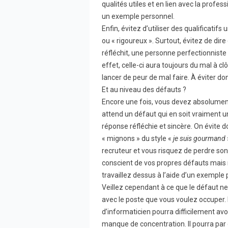
qualités utiles et en lien avec la profes
un exemple personnel.
Enfin, évitez d’utiliser des qualificatif
ou « rigoureux ». Surtout, évitez de dire
réfléchit, une personne perfectionniste p
effet, celle-ci aura toujours du mal à cl
lancer de peur de mal faire. À éviter do
Et au niveau des défauts ?
Encore une fois, vous devez absolument
attend un défaut qui en soit vraiment un
réponse réfléchie et sincère. On évite 
« mignons » du style «
je suis gourmand
recruteur et vous risquez de perdre son
conscient de vos propres défauts mais 
travaillez dessus à l’aide d’un exemple 
Veillez cependant à ce que le défaut n
avec le poste que vous voulez occuper.
d’informaticien pourra difficilement a
manque de concentration. Il pourra pa