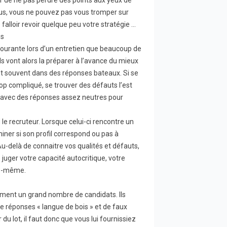
r de ne pas perdre des points aux yeux de
ous, vous ne pouvez pas vous tromper sur
e falloir revoir quelque peu votre stratégie …
és
ourante lors d’un entretien que beaucoup de
ls vont alors la préparer à l’avance du mieux
t souvent dans des réponses bateaux. Si se
op compliqué, se trouver des défauts l’est
ité avec des réponses assez neutres pour
 le recruteur. Lorsque celui-ci rencontre un
iner si son profil correspond ou pas à
 Au-delà de connaitre vos qualités et défauts,
juger votre capacité autocritique, votre
us-même.
ment un grand nombre de candidats. Ils
 réponses « langue de bois » et de faux
 du lot, il faut donc que vous lui fournissiez