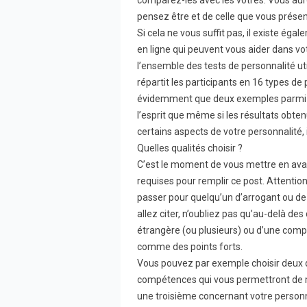
comparez-les avec les vôtres. Vous aur
pensez être et de celle que vous prése
Si cela ne vous suffit pas, il existe ég
en ligne qui peuvent vous aider dans v
l’ensemble des tests de personnalité ut
répartit les participants en 16 types de
évidemment que deux exemples parmi t
l’esprit que même si les résultats obte
certains aspects de votre personnalité, 
Quelles qualités choisir ?
C’est le moment de vous mettre en avan
requises pour remplir ce post. Attentio
passer pour quelqu’un d’arrogant ou de 
allez citer, n’oubliez pas qu’au-delà des 
étrangère (ou plusieurs) ou d’une com
comme des points forts.
Vous pouvez par exemple choisir deux 
compétences qui vous permettront de m
une troisième concernant votre personnal