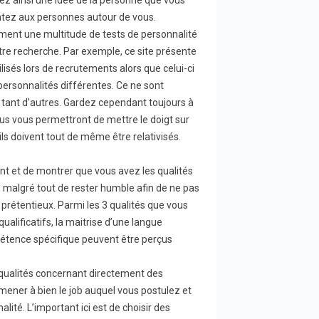
ez ainsi une idée de la personne que vous
ntez aux personnes autour de vous.
alement une multitude de tests de personnalité
otre recherche. Par exemple,
ce site
présente
ilisés lors de recrutements alors que
celui-ci
 personnalités différentes. Ce ne sont
ant d’autres. Gardez cependant toujours à
nus vous permettront de mettre le doigt sur
ils doivent tout de même être relativisés.
t et de montrer que vous avez les qualités
n malgré tout de rester humble afin de ne pas
prétentieux. Parmi les 3 qualités que vous
qualificatifs, la maitrise d’une langue
pétence spécifique peuvent être perçus
qualités concernant directement des
ener à bien le job auquel vous postulez et
ité. L’important ici est de choisir des