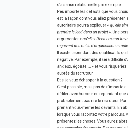
d’aisance relationnelle par exemple.
Peu importe les défauts que vous choisi
est la façon dont vous allez présenter
autoritaire pourra expliquer «
qu’elle aim
prendre le lead dans un projet
». Une per
argumenter «
qu’elle effectuera son trav
reçoivent des outils d’organisation simple
Il existe cependant des qualificatifs qu’
négative. Par exemple, il sera difficile
anxieux, égoïste, … » et vous risquerie
auprès du recruteur.
Et si je veux échapper à la question ?
C’est possible, mais pas de n’importe q
défiler avec humour en répondant que 
probablement pas rire le recruteur. Par
prenant vous-même les devants. En abord
lorsque vous racontez votre parcours, 
présentez les choses. Vous aurez alors to