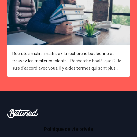
Recrutez malin : maîtrisez la recherche booléenne et
trouvez les meilleurs talents !
Recherche boolé-quoi ? Je
suis d'accord avec vous, il y a des termes qui sont plus
intimidants que d’autres. La recherche booléenne en fait
sans aucun doute partie. Pourtant c’est une technique de
recherche de candidats redoutable et pas si compliquée à
Footer
maîtriser. Pour peu que vous consacriez 4 minutes à la
lecture de cet article qui vous en expliquera les
Betuned
fondamentaux ! Cette méthode de recherche avancée
peut sembler complexe, mais elle offre une façon efficace
de trouver des candidats qualifiés sur les plateformes en
Politique de vie privée
ligne telles que Google et LinkedIn. Bien que souvent sous-