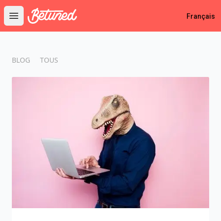
Betuned
Français
Open main menu
BLOG
TOUS