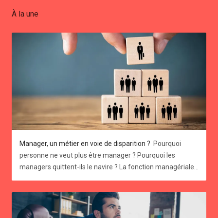
publications et rejoindre notre communauté
À la une
d’experts RH 📢 Découvrez tous les services
Betuned : prendre rendez-vous Vous pouvez
aussi nous contacter : amelie@betuned.be ou
0474548989
Manager, un métier en voie de disparition ?
Pourquoi personne ne veut plus être manager ? Pourquoi les managers quittent-ils le navire ? La fonction managériale traverse actuellement une crise existentielle. En effet, un cadre sur cinq ne souhaite plus exercer de fonction d'encadrement, et ce chiffre monte à 70% chez les salariés qui ne veulent jamais devenir manager. Ces tendances sont encore plus prononcées chez la nouvelle génération, la fameuse Gen Z. Vous pourriez penser que vos offres d'emploi, parsemées de mots tels que "leadership", "coordination", "encadrement", ou de phrases comme "vous recruterez votre propre équipe", attirent davantage de talents. Mais en réalité, ce n'est pas si sûr. 👍 Pour ma génération, arrivée sur le marché du travail au début des années 2000, le management était perçu comme un objectif, un Graal, un accomplissement. Cependant, les vocations managériales se font de plus en plus rares. Pourquoi une telle indifférence, une telle désaffection pour le management d’équipe ? Comment l’imaginaire représentatif des jeunes cadres a-t-il pu en arriver là ? Et surtout, comment (re)donner envie pour les rôles d’encadrement en entreprise ? Quatre raisons pour lesquelles devenir manager ne fait plus autant rêver qu’avant 1. Une surcharge de travail et le poids des responsabilités Le rôle de manager est de plus en plus perçu comme stressant, principalement en raison de l'accélération du changement dans le contexte économique. Nous évoluons désormais dans un environnement VICA (Volatile, Incertain, Complexe et Ambigu), ce qui peut susciter des inquiétudes légitimes. → Concrètement, la pertinence des décisions stratégiques prises par un manager aujourd'hui n'est plus garantie. Les données et les situations peuvent évoluer rapidement, comme nous l'avons vu avec la crise du Covid et l'introduction de l'IA dans le monde professionnel. La gestion des équipes exige également des compétences en communication et en gestion des conflits, ce qui peut être source de stress pour ceux qui ne se sentent pas à l'aise dans ces domaines. 😥 L'ensemble de ces facteurs peut amener certains salariés à renoncer à des postes de management au profit de rôles moins exposés et moins contraignants, en attendant des jours meilleur s. 2 - L'autonomie des collaborateurs Les pratiques de travail évoluent vers des modèles moins hiérarchiques, où la décision n'est plus uniquement entre les mains des responsables, mais partagée de manière horizontale et transversale. On parle de désilotage des départements au sein d’une entreprise, d’équipes pluridisciplinaires. → Aux avants postes de cette mutation profonde, les équipes de développement informatique qui utilisent des méthodologies de type “agile”, et pour lesquelles les managers sont devenus des Scrum Masters, c’est-à-dire des facilitateurs plutôt que des donneurs d’ordre. Cette approche offre aux collaborateurs une plus grande liberté, sans la contrainte de devoir superviser les autres. Cette autonomie accrue leur permet de prendre des décisions plus facilement. Cependant, cette liberté peut parfois être un obstacle à leur engagement et à leur motivation, car elle peut entraîner une certaine distance et un sentiment de perte de lien avec l'équipe et l'entreprise. “Le télétravail a entamé la notion d’appartenance à l’entreprise, et poussé vers l’individualisme”, François Dupuy, sociologue du travail. 3 - La remise en question de l'image du métier de manager et de son prestige Traditionnellement perçu comme prestigieux, le rôle de manager est également associé à des responsabilités et un niveau de stress élevé. Cependant, les attentes vis-à-vis du travail ont considérablement évolué. En 2024, tant les collaborateurs que les managers recherchent des postes offrant un meilleur équilibre entre vie professionnelle et personnelle. Ils sont moins enclins à sacrifier leur bien-être et leur qualité de vie pour gravir les échelons hiérarchiques. → Cette transformation des attentes peut expliquer la baisse d'attrait pour les rôles de management. En effet, ces postes ne répondent pas toujours aux nouvelles priorités des travailleurs, axées sur le bien-être, l'équilibre et l'épanouissement au travail. Cette évolution de la perception du métier de manager reflète une prise de conscience plus générale de l'importance de la santé mentale et du bien-être dans l'environnement professionnel. 4 - La fidélisation par le management au sein des entreprises Le concept de carrière ne se limite plus à l'évolution dans la hiérarchie ou au maintien dans le même domaine d'activité. Brandir la carotte du management d'équipe est moins efficace qu'auparavant. Avec moins de carrières linéaires, les parcours professionnels suivent des chemins plus variés, influencés par des facteurs tels qu'internet et l'entrepreneuriat. Cette tendance s'est accentuée pendant la crise sanitaire, où de nombreux collaborateurs et managers ont décidé de changer de voie pour trouver une meilleure adéquation entre leurs valeurs personnelles et leur travail. → De nombreuses personnes recherchent désormais plus de sens dans leur travail, ce qui les amène à envisager des reconversions professionnelles. Certaines préfèrent même se mettre à leur compte plutôt que de gérer une équipe. 5 - L’attente de reconnaissance non satisfaite Durant la période du Covid-19, les managers ont consenti à des efforts considérables pour adapter le mode de travail, tant le leur que celui de leur équipe, au travail à distance. Malgré ces investissements, nombre d'entre eux ont le sentiment de ne pas être suffisamment reconnus pour leurs contributions. En effet, la gestion du travail à distance s'est ajoutée à leurs responsabilités existantes, générant ainsi une charge de travail accrue et de nouveaux défis à surmonter. → Cette situation peut engendrer chez les managers un sentiment d'injustice et de démotivation, les amenant à exprimer un besoin accru de reconnaissance et de soutien dans leurs efforts. Il faut “associer les managers aux réflexions stratégiques, plutôt que de les cantonner à un rôle de passe-plat. Il s’agit aussi de redonner à leur fonction ses lettres de noblesse, et d’en faire des acteurs de la transformation de l’entreprise” Camille Clausier, consultante RH. 7 idées pour redonner l’envie d’avoir envie de manager en entreprise Le management est un pilier essentiel du succès d'une entreprise. Attirer et fidéliser des talents à ce poste est donc un enjeu crucial. Mais comment donner envie aux salariés de franchir le pas et d'endosser ce rôle aux multiples responsabilités ? Identifiez les signes précurseurs chez vos managers → Soyez attentifs aux signes physiques, psychologiques et émotionnels d'épuisement chez vos managers avant que la situation ne devienne critique. Offrez un soutien opérationnel à vos managers → Rien de plus bénéfique que des collègues qui comprennent le contexte pour soutenir d'autres managers. Établissez donc une communauté managériale solide au sein de l’entreprise pour favoriser le lien social et éviter le sentiment d'isolement. En effet, eux aussi peuvent ressentir cette sensation d'être seuls. « Des entreprises généralisent aussi le Codev (codéveloppement professionnel), un outil de résolution des problèmes basé sur l’intelligence collective. Un manager peut l’activer à tout moment, quand il en a besoin, face à une situation complexe, en interrogeant un collègue » André Turba - Directeur Général Oresys Formation et développement → Devenir manager ne s'improvise pas, cela s’apprend. Il est essentiel de proposer aux candidats un accompagnement personnalisé pour les préparer à ce nouveau rôle. Cela peut prendre la forme de formations en management et leadership, de programmes de mentorat, de coaching individuel ou de mise en situation progressive. L'objectif est de leur donner les outils et les compétences nécessaires pour réussir dans leur nouvelle fonction. Comprendre les motivations individuelles → Tout le monde n’a pas envie d’être calife à la place du calife. Certains recherchent de nouveaux défis et une évolution de carrière, tandis que d'autres aspirent à développer une expertise ou à avoir un impact plus important au sein de leur équipe. Il est important de cerner les aspirations individuelles pour proposer des trajectoires professionnelles cohérentes. Flexibilité et équilibre vie professionnelle-vie personnelle → Flexibilité et équilibre vie professionnelle-vie personnelle → Proposez des organisations de travail flexibles qui permettent aux managers de concilier plus facilement leur vie professionnelle et personnelle. Cela peut inclure du télétravail, des horaires flexibles ou des congés payés supplémentaires. Veillez à ce qu’ils maintiennent un équilibre entre vie professionnelle et vie personnelle en les aidant aussi à exercer leur droit à la déconnexion Communiquer sur les opportunités de carrière pour susciter les vocations plutôt que de les imposer → Il est important de communiquer clairement sur les opportunités de carrière offertes aux managers au sein de l'entreprise. Cela peut se faire par le partage d'expériences de managers, la présentation des différents parcours possibles et la mise en avant des perspectives d'évolution. En informant les salariés sur les possibilités qui s'offrent à eux, l'entreprise suscite leur intérêt et les encourage à envisager une carrière managériale. Proposer de tester la fonction de manager ? → Proposer des périodes d'essai pour le rôle de manager peut être une solution efficace pour attirer de nouveaux talents et motiver les collaborateurs actuels. Cette approche permet aux employés de découvrir les responsabilités et les défis du management, tout en offrant à l'entreprise la possibilité d'évaluer leurs compétences et leur potentiel. Cela peut également contribuer à réduire le sentiment de risque et d'engagement à long terme associé au passage à un poste de management. Vous souhaitez prendre une longueur d'avance sur vos concurrents et optimiser votre processus de recrutement ? Betuned vous accompagne avec : 