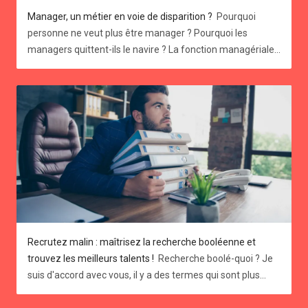
Manager, un métier en voie de disparition ?
Pourquoi personne ne veut plus être manager ? Pourquoi les managers quittent-ils le navire ? La fonction managériale traverse actuellement une crise existentielle. En effet, un cadre sur cinq ne souhaite plus exercer de fonction d'encadrement, et ce chiffre monte à 70% chez les salariés qui ne veulent jamais devenir manager. Ces tendances sont encore plus prononcées chez la nouvelle génération, la fameuse Gen Z. Vous pourriez penser que vos offres d'emploi, parsemées de mots tels que "leadership", "coordination", "encadrement", ou de phrases comme "vous recruterez votre propre équipe", attirent davantage de talents. Mais en réalité, ce n'est pas si sûr. 👍 Pour ma génération, arrivée sur le marché du travail au début des années 2000, le management était perçu comme un objectif, un Graal, un accomplissement. Cependant, les vocations managériales se font de plus en plus rares. Pourquoi une telle indifférence, une telle désaffection pour le management d’équipe ? Comment l’imaginaire représentatif des jeunes cadres a-t-il pu en arriver là ? Et surtout, comment (re)donner envie pour les rôles d’encadrement en entreprise ? Quatre raisons pour lesquelles devenir manager ne fait plus autant rêver qu’avant 1. Une surcharge de travail et le poids des responsabilités Le rôle de manager est de plus en plus perçu comme stressant, principalement en raison de l'accélération du changement dans le contexte économique. Nous évoluons désormais dans un environnement VICA (Volatile, Incertain, Complexe et Ambigu), ce qui peut susciter des inquiétudes légitimes. → Concrètement, la pertinence des décisions stratégiques prises par un manager aujourd'hui n'est plus garantie. Les données et les situations peuvent évoluer rapidement, comme nous l'avons vu avec la crise du Covid et l'introduction de l'IA dans le monde professionnel. La gestion des équipes exige également des compétences en communication et en gestion des conflits, ce qui peut être source de stress pour ceux qui ne se sentent pas à l'aise dans ces domaines. 😥 L'ensemble de ces facteurs peut amener certains salariés à renoncer à des postes de management au profit de rôles moins exposés et moins contraignants, en attendant des jours meilleur s. 2 - L'autonomie des collaborateurs Les pratiques de travail évoluent vers des modèles moins hiérarchiques, où la décision n'est plus uniquement entre les mains des responsables, mais partagée de manière horizontale et transversale. On parle de désilotage des départements au sein d’une entreprise, d’équipes pluridisciplinaires. → Aux avants postes de cette mutation profonde, les équipes de développement informatique qui utilisent des méthodologies de type “agile”, et pour lesquelles les managers sont devenus des Scrum Masters, c’est-à-dire des facilitateurs plutôt que des donneurs d’ordre. Cette approche offre aux collaborateurs une plus grande liberté, sans la contrainte de devoir superviser les autres. Cette autonomie accrue leur permet de prendre des décisions plus facilement. Cependant, cette liberté peut parfois être un obstacle à leur engagement et à leur motivation, car elle peut entraîner une certaine distance et un sentiment de perte de lien avec l'équipe et l'entreprise. “Le télétravail a entamé la notion d’appartenance à l’entreprise, et poussé vers l’individualisme”, François Dupuy, sociologue du travail. 3 - La remise en question de l'image du métier de manager et de son prestige Traditionnellement perçu comme prestigieux, le rôle de manager est également associé à des responsabilités et un niveau de stress élevé. Cependant, les attentes vis-à-vis du travail ont considérablement évolué. En 2024, tant les collaborateurs que les managers recherchent des postes offrant un meilleur équilibre entre vie professionnelle et personnelle. Ils sont moins enclins à sacrifier leur bien-être et leur qualité de vie pour gravir les échelons hiérarchiques. → Cette transformation des attentes peut expliquer la baisse d'attrait pour les rôles de management. En effet, ces postes ne répondent pas toujours aux nouvelles priorités des travailleurs, axées sur le bien-être, l'équilibre et l'épanouissement au travail. Cette évolution de la perception du métier de manager reflète une prise de conscience plus générale de l'importance de la santé mentale et du bien-être dans l'environnement professionnel. 4 - La fidélisation par le management au sein des entreprises Le concept de carrière ne se limite plus à l'évolution dans la hiérarchie ou au maintien dans le même domaine d'activité. Brandir la carotte du management d'équipe est moins efficace qu'auparavant. Avec moins de carrières linéaires, les parcours professionnels suivent des chemins plus variés, influencés par des facteurs tels qu'internet et l'entrepreneuriat. Cette tendance s'est accentuée pendant la crise sanitaire, où de nombreux collaborateurs et managers ont décidé de changer de voie pour trouver une meilleure adéquation entre leurs valeurs personnelles et leur travail. → De nombreuses personnes recherchent désormais plus de sens dans leur travail, ce qui les amène à envisager des reconversions professionnelles. Certaines préfèrent même se mettre à leur compte plutôt que de gérer une équipe. 5 - L’attente de reconnaissance non satisfaite Durant la période du Covid-19, les managers ont consenti à des efforts considérables pour adapter le mode de travail, tant le leur que celui de leur équipe, au travail à distance. Malgré ces investissements, nombre d'entre eux ont le sentiment de ne pas être suffisamment reconnus pour leurs contributions. En effet, la gestion du travail à distance s'est ajoutée à leurs responsabilités existantes, générant ainsi une charge de travail accrue et de nouveaux défis à surmonter. → Cette situation peut engendrer chez les managers un sentiment d'injustice et de démotivation, les amenant à exprimer un besoin accru de reconnaissance et de soutien dans leurs efforts. Il faut “associer les managers aux réflexions stratégiques, plutôt que de les cantonner à un rôle de passe-plat. Il s’agit aussi de redonner à leur fonction ses lettres de noblesse, et d’en faire des acteurs de la transformation de l’entreprise” Camille Clausier, consultante RH. 7 idées pour redonner l’envie d’avoir envie de manager en entreprise Le management est un pilier essentiel du succès d'une entreprise. Attirer et fidéliser des talents à ce poste est donc un enjeu crucial. Mais comment donner envie aux salariés de franchir le pas et d'endosser ce rôle aux multiples responsabilités ? Identifiez les signes précurseurs chez vos managers → Soyez attentifs aux signes physiques, psychologiques et émotionnels d'épuisement chez vos managers avant que la situation ne devienne critique. Offrez un soutien opérationnel à vos managers → Rien de plus bénéfique que des collègues qui comprennent le contexte pour soutenir d'autres managers. Établissez donc une communauté managériale solide au sein de l’entreprise pour favoriser le lien social et éviter le sentiment d'isolement. En effet, eux aussi peuvent ressentir cette sensation d'être seuls. « Des entreprises généralisent aussi le Codev (codéveloppement professionnel), un outil de résolution des problèmes basé sur l’intelligence collective. Un manager peut l’activer à tout moment, quand il en a besoin, face à une situation complexe, en interrogeant un collègue » André Turba - Directeur Général Oresys Formation et développement → Devenir manager ne s'improvise pas, cela s’apprend. Il est essentiel de proposer aux candidats un accompagnement personnalisé pour les préparer à ce nouveau rôle. Cela peut prendre la forme de formations en management et leadership, de programmes de mentorat, de coaching individuel ou de mise en situation progressive. L'objectif est de leur donner les outils et les compétences nécessaires pour réussir dans leur nouvelle fonction. Comprendre les motivations individuelles → Tout le monde n’a pas envie d’être calife à la place du calife. Certains recherchent de nouveaux défis et une évolution de carrière, tandis que d'autres aspirent à développer une expertise ou à avoir un impact plus important au sein de leur équipe. Il est important de cerner les aspirations individuelles pour proposer des trajectoires professionnelles cohérentes. Flexibilité et équilibre vie professionnelle-vie personnelle → Flexibilité et équilibre vie professionnelle-vie personnelle → Proposez des organisations de travail flexibles qui permettent aux managers de concilier plus facilement leur vie professionnelle et personnelle. Cela peut inclure du télétravail, des horaires flexibles ou des congés payés supplémentaires. Veillez à ce qu’ils maintiennent un équilibre entre vie professionnelle et vie personnelle en les aidant aussi à exercer leur droit à la déconnexion Communiquer sur les opportunités de carrière pour susciter les vocations plutôt que de les imposer → Il est important de communiquer clairement sur les opportunités de carrière offertes aux managers au sein de l'entreprise. Cela peut se faire par le partage d'expériences de managers, la présentation des différents parcours possibles et la mise en avant des perspectives d'évolution. En informant les salariés sur les possibilités qui s'offrent à eux, l'entreprise suscite leur intérêt et les encourage à envisager une carrière managériale. Proposer de tester la fonction de manager ? → Proposer des périodes d'essai pour le rôle de manager peut être une solution efficace pour attirer de nouveaux talents et motiver les collaborateurs actuels. Cette approche permet aux employés de découvrir les responsabilités et les défis du management, tout en offrant à l'entreprise la possibilité d'évaluer leurs compétences et leur potentiel. Cela peut également contribuer à réduire le sentiment de risque et d'engagement à long terme associé au passage à un poste de management. Vous souhaitez prendre une longueur d'avance sur vos concurrents et optimiser votre processus de recrutement ? Betuned vous accompagne avec : 
Recrutez malin : maîtrisez la recherche booléenne et
trouvez les meilleurs talents !
Recherche boolé-quoi ? Je
suis d'accord avec vous, il y a des termes qui sont plus
intimidants que d’autres. La recherche booléenne en fait
sans aucun doute partie. Pourtant c’est une technique de