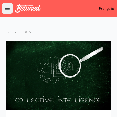
Betuned
Français
Open main menu
BLOG
TOUS