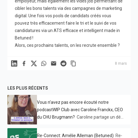
employeur, mais également les vides job permettant de
cibler les bons talents via des campagnes de marketing
digital. Une fois vos pools de candidats créés vous
pouvez très efficacement faire le tri et le suivi de vos
candidatures via un ATS efficace et intelligent made in
Betuned
!
Alors, ces prochains talents, on les recrute ensemble ?
Linkedin
Facebook
X
WhatsApp
Mail
Reddit
8 mars
LES PLUS RÉCENTS
Vous n’avez pas encore écouté notre
podcastWIP Club avec Caroline Franckx, CEO
du CHU Brugmann?
Caroline partage un défi
hors norme : 👉 transformer un hôpital en
crise 👉 embarquer 4000 personnes 👉 sans
Re-Connect: Amélie Alleman (Betuned)
Re-