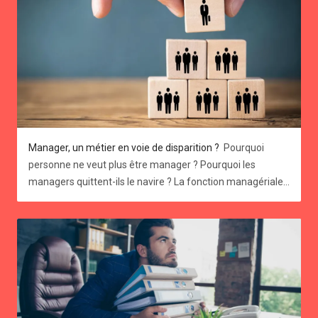
0474548989
Manager, un métier en voie de disparition ?
Pourquoi personne ne veut plus être manager ? Pourquoi les managers quittent-ils le navire ? La fonction managériale traverse actuellement une crise existentielle. En effet, un cadre sur cinq ne souhaite plus exercer de fonction d'encadrement, et ce chiffre monte à 70% chez les salariés qui ne veulent jamais devenir manager. Ces tendances sont encore plus prononcées chez la nouvelle génération, la fameuse Gen Z. Vous pourriez penser que vos offres d'emploi, parsemées de mots tels que "leadership", "coordination", "encadrement", ou de phrases comme "vous recruterez votre propre équipe", attirent davantage de talents. Mais en réalité, ce n'est pas si sûr. 👍 Pour ma génération, arrivée sur le marché du travail au début des années 2000, le management était perçu comme un objectif, un Graal, un accomplissement. Cependant, les vocations managériales se font de plus en plus rares. Pourquoi une telle indifférence, une telle désaffection pour le management d’équipe ? Comment l’imaginaire représentatif des jeunes cadres a-t-il pu en arriver là ? Et surtout, comment (re)donner envie pour les rôles d’encadrement en entreprise ? Quatre raisons pour lesquelles devenir manager ne fait plus autant rêver qu’avant 1. Une surcharge de travail et le poids des responsabilités Le rôle de manager est de plus en plus perçu comme stressant, principalement en raison de l'accélération du changement dans le contexte économique. Nous évoluons désormais dans un environnement VICA (Volatile, Incertain, Complexe et Ambigu), ce qui peut susciter des inquiétudes légitimes. → Concrètement, la pertinence des décisions stratégiques prises par un manager aujourd'hui n'est plus garantie. Les données et les situations peuvent évoluer rapidement, comme nous l'avons vu avec la crise du Covid et l'introduction de l'IA dans le monde professionnel. La gestion des équipes exige également des compétences en communication et en gestion des conflits, ce qui peut être source de stress pour ceux qui ne se sentent pas à l'aise dans ces domaines. 😥 L'ensemble de ces facteurs peut amener certains salariés à renoncer à des postes de management au profit de rôles moins exposés et moins contraignants, en attendant des jours meilleur s. 2 - L'autonomie des collaborateurs Les pratiques de travail évoluent vers des modèles moins hiérarchiques, où la décision n'est plus uniquement entre les mains des responsables, mais partagée de manière horizontale et transversale. On parle de désilotage des départements au sein d’une entreprise, d’équipes pluridisciplinaires. → Aux avants postes de cette mutation profonde, les équipes de développement informatique qui utilisent des méthodologies de type “agile”, et pour lesquelles les managers sont devenus des Scrum Masters, c’est-à-dire des facilitateurs plutôt que des donneurs d’ordre. Cette approche offre aux collaborateurs une plus grande liberté, sans la contrainte de devoir superviser les autres. Cette autonomie accrue leur permet de prendre des décisions plus facilement. Cependant, cette liberté peut parfois être un obstacle à leur engagement et à leur motivation, car elle peut entraîner une certaine distance et un sentiment de perte de lien avec l'équipe et l'entreprise. “Le télétravail a entamé la notion d’appartenance à l’entreprise, et poussé vers l’individualisme”, François Dupuy, sociologue du travail. 3 - La remise en question de l'image du métier de manager et de son prestige Traditionnellement perçu comme prestigieux, le rôle de manager est également associé à des responsabilités et un niveau de stress élevé. Cependant, les attentes vis-à-vis du travail ont considérablement évolué. En 2024, tant les collaborateurs que les managers recherchent des postes offrant un meilleur équilibre entre vie professionnelle et personnelle. Ils sont moins enclins à sacrifier leur bien-être et leur qualité de vie pour gravir les échelons hiérarchiques. → Cette transformation des attentes peut expliquer la baisse d'attrait pour les rôles de management. En effet, ces postes ne répondent pas toujours aux nouvelles priorités des travailleurs, axées sur le bien-être, l'équilibre et l'épanouissement au travail. Cette évolution de la perception du métier de manager reflète une prise de conscience plus générale de l'importance de la santé mentale et du bien-être dans l'environnement professionnel. 4 - La fidélisation par le management au sein des entreprises Le concept de carrière ne se limite plus à l'évolution dans la hiérarchie ou au maintien dans le même domaine d'activité. Brandir la carotte du management d'équipe est moins efficace qu'auparavant. Avec moins de carrières linéaires, les parcours professionnels suivent des chemins plus variés, influencés par des facteurs tels qu'internet et l'entrepreneuriat. Cette tendance s'est accentuée pendant la crise sanitaire, où de nombreux collaborateurs et managers ont décidé de changer de voie pour trouver une meilleure adéquation entre leurs valeurs personnelles et leur travail. → De nombreuses personnes recherchent désormais plus de sens dans leur travail, ce qui les amène à envisager des reconversions professionnelles. Certaines préfèrent même se mettre à leur compte plutôt que de gérer une équipe. 5 - L’attente de reconnaissance non satisfaite Durant la période du Covid-19, les managers ont consenti à des efforts considérables pour adapter le mode de travail, tant le leur que celui de leur équipe, au travail à distance. Malgré ces investissements, nombre d'entre eux ont le sentiment de ne pas être suffisamment reconnus pour leurs contributions. En effet, la gestion du travail à distance s'est ajoutée à leurs responsabilités existantes, générant ainsi une charge de travail accrue et de nouveaux défis à surmonter. → Cette situation peut engendrer chez les managers un sentiment d'injustice et de démotivation, les amenant à exprimer un besoin accru de reconnaissance et de soutien dans leurs efforts. Il faut “associer les managers aux réflexions stratégiques, plutôt que de les cantonner à un rôle de passe-plat. Il s’agit aussi de redonner à leur fonction ses lettres de noblesse, et d’en faire des acteurs de la transformation de l’entreprise” Camille Clausier, consultante RH. 7 idées pour redonner l’envie d’avoir envie de manager en entreprise Le management est un pilier essentiel du succès d'une entreprise. Attirer et fidéliser des talents à ce poste est donc un enjeu crucial. Mais comment donner envie aux salariés de franchir le pas et d'endosser ce rôle aux multiples responsabilités ? Identifiez les signes précurseurs chez vos managers → Soyez attentifs aux signes physiques, psychologiques et émotionnels d'épuisement chez vos managers avant que la situation ne devienne critique. Offrez un soutien opérationnel à vos managers → Rien de plus bénéfique que des collègues qui comprennent le contexte pour soutenir d'autres managers. Établissez donc une communauté managériale solide au sein de l’entreprise pour favoriser le lien social et éviter le sentiment d'isolement. En effet, eux aussi peuvent ressentir cette sensation d'être seuls. « Des entreprises généralisent aussi le Codev (codéveloppement professionnel), un outil de résolution des problèmes basé sur l’intelligence collective. Un manager peut l’activer à tout moment, quand il en a besoin, face à une situation complexe, en interrogeant un collègue » André Turba - Directeur Général Oresys Formation et développement → Devenir manager ne s'improvise pas, cela s’apprend. Il est essentiel de proposer aux candidats un accompagnement personnalisé pour les préparer à ce nouveau rôle. Cela peut prendre la forme de formations en management et leadership, de programmes de mentorat, de coaching individuel ou de mise en situation progressive. L'objectif est de leur donner les outils et les compétences nécessaires pour réussir dans leur nouvelle fonction. Comprendre les motivations individuelles → Tout le monde n’a pas envie d’être calife à la place du calife. Certains recherchent de nouveaux défis et une évolution de carrière, tandis que d'autres aspirent à développer une expertise ou à avoir un impact plus important au sein de leur équipe. Il est important de cerner les aspirations individuelles pour proposer des trajectoires professionnelles cohérentes. Flexibilité et équilibre vie professionnelle-vie personnelle → Flexibilité et équilibre vie professionnelle-vie personnelle → Proposez des organisations de travail flexibles qui permettent aux managers de concilier plus facilement leur vie professionnelle et personnelle. Cela peut inclure du télétravail, des horaires flexibles ou des congés payés supplémentaires. Veillez à ce qu’ils maintiennent un équilibre entre vie professionnelle et vie personnelle en les aidant aussi à exercer leur droit à la déconnexion Communiquer sur les opportunités de carrière pour susciter les vocations plutôt que de les imposer → Il est important de communiquer clairement sur les opportunités de carrière offertes aux managers au sein de l'entreprise. Cela peut se faire par le partage d'expériences de managers, la présentation des différents parcours possibles et la mise en avant des perspectives d'évolution. En informant les salariés sur les possibilités qui s'offrent à eux, l'entreprise suscite leur intérêt et les encourage à envisager une carrière managériale. Proposer de tester la fonction de manager ? → Proposer des périodes d'essai pour le rôle de manager peut être une solution efficace pour attirer de nouveaux talents et motiver les collaborateurs actuels. Cette approche permet aux employés de découvrir les responsabilités et les défis du management, tout en offrant à l'entreprise la possibilité d'évaluer leurs compétences et leur potentiel. Cela peut également contribuer à réduire le sentiment de risque et d'engagement à long terme associé au passage à un poste de management. Vous souhaitez prendre une longueur d'avance sur vos concurrents et optimiser votre processus de recrutement ? Betuned vous accompagne avec : 