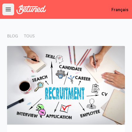
Betuned
Français
Open main menu
BLOG
TOUS