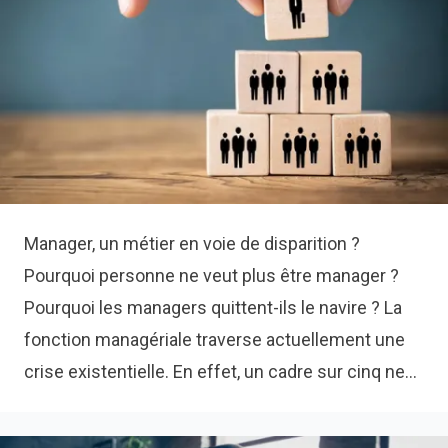
Manager, un métier en voie de disparition ?
Pourquoi personne ne veut plus être manager ? Pourquoi les managers quittent-ils le navire ? La fonction managériale traverse actuellement une crise existentielle. En effet, un cadre sur cinq ne souhaite plus exercer de fonction d'encadrement, et ce chiffre monte à 70% chez les salariés qui ne veulent jamais devenir manager. Ces tendances sont encore plus prononcées chez la nouvelle génération, la fameuse Gen Z. Vous pourriez penser que vos offres d'emploi, parsemées de mots tels que "leadership", "coordination", "encadrement", ou de phrases comme "vous recruterez votre propre équipe", attirent davantage de talents. Mais en réalité, ce n'est pas si sûr. 👍 Pour ma génération, arrivée sur le marché du travail au début des années 2000, le management était perçu comme un objectif, un Graal, un accomplissement. Cependant, les vocations managériales se font de plus en plus rares. Pourquoi une telle indifférence, une telle désaffection pour le management d’équipe ? Comment l’imaginaire représentatif des jeunes cadres a-t-il pu en arriver là ? Et surtout, comment (re)donner envie pour les rôles d’encadrement en entreprise ? Quatre raisons pour lesquelles devenir manager ne fait plus autant rêver qu’avant 1. Une surcharge de travail et le poids des responsabilités Le rôle de manager est de plus en plus perçu comme stressant, principalement en raison de l'accélération du changement dans le contexte économique. Nous évoluons désormais dans un environnement VICA (Volatile, Incertain, Complexe et Ambigu), ce qui peut susciter des inquiétudes légitimes. → Concrètement, la pertinence des décisions stratégiques prises par un manager aujourd'hui n'est plus garantie. Les données et les situations peuvent évoluer rapidement, comme nous l'avons vu avec la crise du Covid et l'introduction de l'IA dans le monde professionnel. La gestion des équipes exige également des compétences en communication et en gestion des conflits, ce qui peut être source de stress pour ceux qui ne se sentent pas à l'aise dans ces domaines. 😥 L'ensemble de ces facteurs peut amener certains salariés à renoncer à des postes de management au profit de rôles moins exposés et moins contraignants, en attendant des jours meilleur s. 2 - L'autonomie des collaborateurs Les pratiques de travail évoluent vers des modèles moins hiérarchiques, où la décision n'est plus uniquement entre les mains des responsables, mais partagée de manière horizontale et transversale. On parle de désilotage des départements au sein d’une entreprise, d’équipes pluridisciplinaires. → Aux avants postes de cette mutation profonde, les équipes de développement informatique qui utilisent des méthodologies de type “agile”, et pour lesquelles les managers sont devenus des Scrum Masters, c’est-à-dire des facilitateurs plutôt que des donneurs d’ordre. Cette approche offre aux collaborateurs une plus grande liberté, sans la contrainte de devoir superviser les autres. Cette autonomie accrue leur permet de prendre des décisions plus facilement. Cependant, cette liberté peut parfois être un obstacle à leur engagement et à leur motivation, car elle peut entraîner une certaine distance et un sentiment de perte de lien avec l'équipe et l'entreprise. “Le télétravail a entamé la notion d’appartenance à l’entreprise, et poussé vers l’individualisme”, François Dupuy, sociologue du travail. 3 - La remise en question de l'image du métier de manager et de son prestige Traditionnellement perçu comme prestigieux, le rôle de manager est également associé à des responsabilités et un niveau de stress élevé. Cependant, les attentes vis-à-vis du travail ont considérablement évolué. En 2024, tant les collaborateurs que les managers recherchent des postes offrant un meilleur équilibre entre vie professionnelle et personnelle. Ils sont moins enclins à sacrifier leur bien-être et leur qualité de vie pour gravir les échelons hiérarchiques. → Cette transformation des attentes peut expliquer la baisse d'attrait pour les rôles de management. En effet, ces postes ne répondent pas toujours aux nouvelles priorités des travailleurs, axées sur le bien-être, l'équilibre et l'épanouissement au travail. Cette évolution de la perception du métier de manager reflète une prise de conscience plus générale de l'importance de la santé mentale et du bien-être dans l'environnement professionnel. 4 - La fidélisation par le management au sein des entreprises Le concept de carrière ne se limite plus à l'évolution dans la hiérarchie ou au maintien dans le même domaine d'activité. Brandir la carotte du management d'équipe est moins efficace qu'auparavant. Avec moins de carrières linéaires, les parcours professionnels suivent des chemins plus variés, influencés par des facteurs tels qu'internet et l'entrepreneuriat. Cette tendance s'est accentuée pendant la crise sanitaire, où de nombreux collaborateurs et managers ont décidé de changer de voie pour trouver une meilleure adéquation entre leurs valeurs personnelles et leur travail. → De nombreuses personnes recherchent désormais plus de sens dans leur travail, ce qui les amène à envisager des reconversions professionnelles. Certaines préfèrent même se mettre à leur compte plutôt que de gérer une équipe. 5 - L’attente de reconnaissance non satisfaite Durant la période du Covid-19, les managers ont consenti à des efforts considérables pour adapter le mode de travail, tant le leur que celui de leur équipe, au travail à distance. Malgré ces investissements, nombre d'entre eux ont le sentiment de ne pas être suffisamment reconnus pour leurs contributions. En effet, la gestion du travail à distance s'est ajoutée à leurs responsabilités existantes, générant ainsi une charge de travail accrue et de nouveaux défis à surmonter. → Cette situation peut engendrer chez les managers un sentiment d'injustice et de démotivation, les amenant à exprimer un besoin accru de reconnaissance et de soutien dans leurs efforts. Il faut “associer les managers aux réflexions stratégiques, plutôt que de les cantonner à un rôle de passe-plat. Il s’agit aussi de redonner à leur fonction ses lettres de noblesse, et d’en faire des acteurs de la transformation de l’entreprise” Camille Clausier, consultante RH. 7 idées pour redonner l’envie d’avoir envie de manager en entreprise Le management est un pilier essentiel du succès d'une entreprise. Attirer et fidéliser des talents à ce poste est donc un enjeu crucial. Mais comment donner envie aux salariés de franchir le pas et d'endosser ce rôle aux multiples responsabilités ? Identifiez les signes précurseurs chez vos managers → Soyez attentifs aux signes physiques, psychologiques et émotionnels d'épuisement chez vos managers avant que la situation ne devienne critique. Offrez un soutien opérationnel à vos managers → Rien de plus bénéfique que des collègues qui comprennent le contexte pour soutenir d'autres managers. Établissez donc une communauté managériale solide au sein de l’entreprise pour favoriser le lien social et éviter le sentiment d'isolement. En effet, eux aussi peuvent ressentir cette sensation d'être seuls. « Des entreprises généralisent aussi le Codev (codéveloppement professionnel), un outil de résolution des problèmes basé sur l’intelligence collective. Un manager peut l’activer à tout moment, quand il en a besoin, face à une situation complexe, en interrogeant un collègue » André Turba - Directeur Général Oresys Formation et développement → Devenir manager ne s'improvise pas, cela s’apprend. Il est essentiel de proposer aux candidats un accompagnement personnalisé pour les préparer à ce nouveau rôle. Cela peut prendre la forme de formations en management et leadership, de programmes de mentorat, de coaching individuel ou de mise en situation progressive. L'objectif est de leur donner les outils et les compétences nécessaires pour réussir dans leur nouvelle fonction. Comprendre les motivations individuelles → Tout le monde n’a pas envie d’être calife à la place du calife. Certains recherchent de nouveaux défis et une évolution de carrière, tandis que d'autres aspirent à développer une expertise ou à avoir un impact plus important au sein de leur équipe. Il est important de cerner les aspirations individuelles pour proposer des trajectoires professionnelles cohérentes. Flexibilité et équilibre vie professionnelle-vie personnelle → Flexibilité et équilibre vie professionnelle-vie personnelle → Proposez des organisations de travail flexibles qui permettent aux managers de concilier plus facilement leur vie professionnelle et personnelle. Cela peut inclure du télétravail, des horaires flexibles ou des congés payés supplémentaires. Veillez à ce qu’ils maintiennent un équilibre entre vie professionnelle et vie personnelle en les aidant aussi à exercer leur droit à la déconnexion Communiquer sur les opportunités de carrière pour susciter les vocations plutôt que de les imposer → Il est important de communiquer clairement sur les opportunités de carrière offertes aux managers au sein de l'entreprise. Cela peut se faire par le partage d'expériences de managers, la présentation des différents parcours possibles et la mise en avant des perspectives d'évolution. En informant les salariés sur les possibilités qui s'offrent à eux, l'entreprise suscite leur intérêt et les encourage à envisager une carrière managériale. Proposer de tester la fonction de manager ? → Proposer des périodes d'essai pour le rôle de manager peut être une solution efficace pour attirer de nouveaux talents et motiver les collaborateurs actuels. Cette approche permet aux employés de découvrir les responsabilités et les défis du management, tout en offrant à l'entreprise la possibilité d'évaluer leurs compétences et leur potentiel. Cela peut également contribuer à réduire le sentiment de risque et d'engagement à long terme associé au passage à un poste de management. Vous souhaitez prendre une longueur d'avance sur vos concurrents et optimiser votre processus de recrutement ? Betuned vous accompagne avec : 