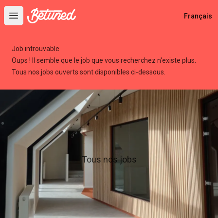
Betuned
Français
Open main menu
Job introuvable
Oups ! Il semble que le job que vous recherchez n'existe plus.
Tous nos jobs ouverts sont disponibles ci-dessous.
Tous nos jobs