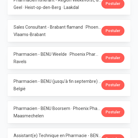
Pharmacien itinérant - Région Wiekevorst, Geel & Veerle-Laakdal · Phoenix Pharma Belgium
Postuler
Geel · Heist-op-den-Berg · Laakdal
Sales Consultant - Brabant flamand · Phoenix Pharma Belgium
Postuler
Vlaams-Brabant
Pharmacien - BENU Weelde · Phoenix Pharma Belgium
Postuler
Ravels
Pharmacien - BENU (jusqu'à fin septembre) - Contrat étudiant · Phoenix Pharma Belgium
Postuler
België
Pharmacien - BENU Boorsem · Phoenix Pharma Belgium
Postuler
Maasmechelen
Assistant(e) Technique en Pharmacie - BENU Blankenberge · Phoenix Pharma Belgium