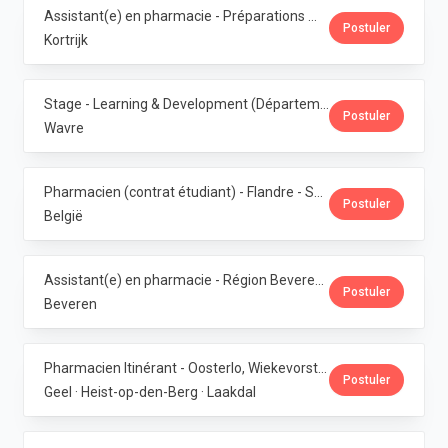
Assistant(e) en pharmacie - Préparations magistrales · Phoenix Pharma Belgium
Postuler
Kortrijk
Stage - Learning & Development (Département RH) · Phoenix Pharma Belgium
Postuler
Wavre
Pharmacien (contrat étudiant) - Flandre - Samedis · Phoenix Pharma Belgium
Postuler
België
Assistant(e) en pharmacie - Région Beveren · Phoenix Pharma Belgium
Postuler
Beveren
Pharmacien Itinérant - Oosterlo, Wiekevorst & Veerle · Phoenix Pharma Belgium
Postuler
Geel · Heist-op-den-Berg · Laakdal