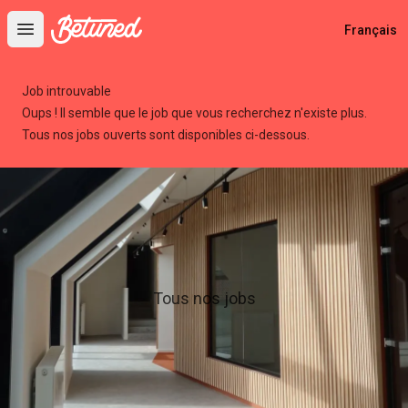
Betuned
Français
Open main menu
Job introuvable
Oups ! Il semble que le job que vous recherchez n'existe plus.
Tous nos jobs ouverts sont disponibles ci-dessous.
Tous nos jobs