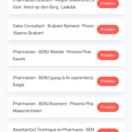
Pharmacien itinérant - Région Wiekevorst, Geel & Veerle-Laakdal · Phoenix Pharma Belgium
Postuler
Geel · Heist-op-den-Berg · Laakdal
Sales Consultant - Brabant flamand · Phoenix Pharma Belgium
Postuler
Vlaams-Brabant
Pharmacien - BENU Weelde · Phoenix Pharma Belgium
Postuler
Ravels
Pharmacien - BENU (jusqu'à fin septembre) - Contrat étudiant · Phoenix Pharma Belgium
Postuler
België
Pharmacien - BENU Boorsem · Phoenix Pharma Belgium
Postuler
Maasmechelen
Assistant(e) Technique en Pharmacie - BENU Blankenberge · Phoenix Pharma Belgium