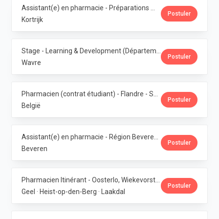
Assistant(e) en pharmacie - Préparations magistrales · Phoenix Pharma Belgium
Postuler
Kortrijk
Stage - Learning & Development (Département RH) · Phoenix Pharma Belgium
Postuler
Wavre
Pharmacien (contrat étudiant) - Flandre - Samedis · Phoenix Pharma Belgium
Postuler
België
Assistant(e) en pharmacie - Région Beveren · Phoenix Pharma Belgium
Postuler
Beveren
Pharmacien Itinérant - Oosterlo, Wiekevorst & Veerle · Phoenix Pharma Belgium
Postuler
Geel · Heist-op-den-Berg · Laakdal