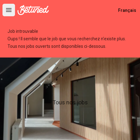
Betuned
Français
Open main menu
Job introuvable
Oups ! Il semble que le job que vous recherchez n'existe plus.
Tous nos jobs ouverts sont disponibles ci-dessous.
Tous nos jobs