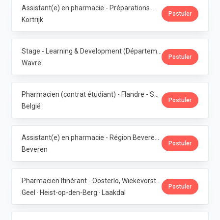
Assistant(e) en pharmacie - Préparations magistrales · Phoenix Pharma Belgium
Postuler
Kortrijk
Stage - Learning & Development (Département RH) · Phoenix Pharma Belgium
Postuler
Wavre
Pharmacien (contrat étudiant) - Flandre - Samedis · Phoenix Pharma Belgium
Postuler
België
Assistant(e) en pharmacie - Région Beveren · Phoenix Pharma Belgium
Postuler
Beveren
Pharmacien Itinérant - Oosterlo, Wiekevorst & Veerle · Phoenix Pharma Belgium
Postuler
Geel · Heist-op-den-Berg · Laakdal