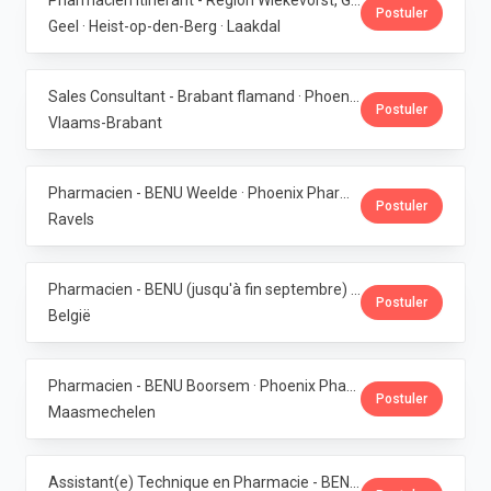
Pharmacien itinérant - Région Wiekevorst, Geel & Veerle-Laakdal · Phoenix Pharma Belgium
Postuler
Geel · Heist-op-den-Berg · Laakdal
Sales Consultant - Brabant flamand · Phoenix Pharma Belgium
Postuler
Vlaams-Brabant
Pharmacien - BENU Weelde · Phoenix Pharma Belgium
Postuler
Ravels
Pharmacien - BENU (jusqu'à fin septembre) - Contrat étudiant · Phoenix Pharma Belgium
Postuler
België
Pharmacien - BENU Boorsem · Phoenix Pharma Belgium
Postuler
Maasmechelen
Assistant(e) Technique en Pharmacie - BENU Blankenberge · Phoenix Pharma Belgium